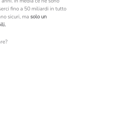
i anni. In media ce ne sono
ci fino a 50 miliardi in tutto
ano sicuri, ma
solo un
li.
are?