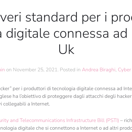
veri standard per i prod
 digitale connessa ad 
Uk
in
on
November 25, 2021
. Posted in
Andrea Biraghi
,
Cyber 
cker” per i produttori di tecnologia digitale connessa ad Int
lese ha l’obiettivo di proteggere dagli attacchi degli hacker 
vi collegabili a Internet.
rity and Telecommunications Infrastructure Bill (PSTI)
– rich
cnologia digitale che si connettono a Internet o ad altri prodo