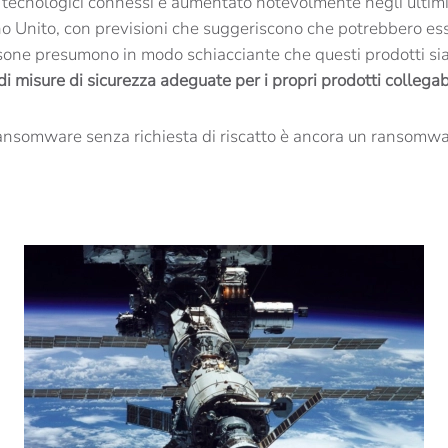
ti tecnologici connessi è aumentato notevolmente negli ultim
o Unito, con previsioni che suggeriscono che potrebbero esser
rsone presumono in modo schiacciante che questi prodotti si
i misure di sicurezza adeguate per i propri prodotti collegabi
ansomware senza richiesta di riscatto è ancora un ransomw