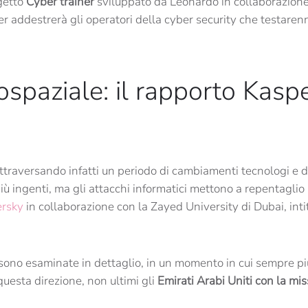
ogetto
Cyber trainer
sviluppato da Leonardo in collaborazione
r addestrerà gli operatori della cyber security che testaren
ospaziale: il rapporto Kasp
attraversando infatti un periodo di cambiamenti tecnologi e dig
ù ingenti, ma gli attacchi informatici mettono a repentaglio 
ersky
in collaborazione con la Zayed University di Dubai, int
 sono esaminate in dettaglio, in un momento in cui sempre più
uesta direzione, non ultimi gli
Emirati Arabi Uniti con la mi