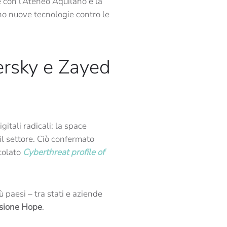
 con l’Ateneo Aquilano e la
no nuove tecnologie contro le
ersky e Zayed
itali radicali: la space
il settore. Ciò confermato
itolato
Cyberthreat profile of
 paesi – tra stati e aziende
ssione Hope
.