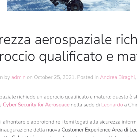
rezza aerospaziale ric
roccio qualificato e ma
en by
admin
on
October 25, 2021
. Posted in
Andrea Biraghi
paziale richiede un approcio qualificato e maturo: questo è s
le
Cyber Security for Aerospace
nella sede di
Leonardo
a Chie
i affrontare e approfondire i temi legati alla sicurezza informa
l’inaugurazione della nuova
Customer Experience Area di Le