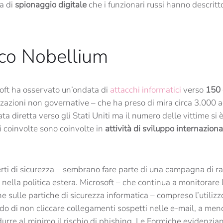
a di
spionaggio digitale
che i funzionari russi hanno descrit
cco Nobellium
oft ha osservato un’ondata di
attacchi informatici
verso
150 
azioni non governative – che ha preso di mira circa 3.000 ac
ta diretta verso gli Stati Uniti ma il numero delle vittime si 
i coinvolte sono coinvolte in
attività di sviluppo internazional
erti di sicurezza – sembrano fare parte di una campagna di ra
nella politica estera. Microsoft – che continua a monitorare l
e sulle partiche di sicurezza informatica – compreso l’utilizz
ando di non cliccare collegamenti sospetti nelle e-mail, a men
idurre al minimo il rischio di phishing. Le Formiche evidenzian