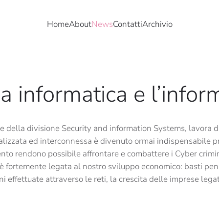
Home
About
News
Contatti
Archivio
a informatica e l’infor
e della divisione Security and information Systems, lavora d
italizzata ed interconnessa è divenuto ormai indispensabile p
 rendono possibile affrontare e combattere i Cyber criminali
eb è fortemente legata al nostro sviluppo economico: basti pe
i effettuate attraverso le reti, la crescita delle imprese leg