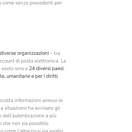
to come senza precedenti per
diverse organizzazioni
– tra
count di posta elettronica. La
è eseto sino a
24 diversi paesi
.
e, umanitarie e per i diritti
ccolta informazioni presso le
a situazione ha avvisato gli
o dell’autenticazione a più
o che non sia possibile
o come l’attacco si sia svolto