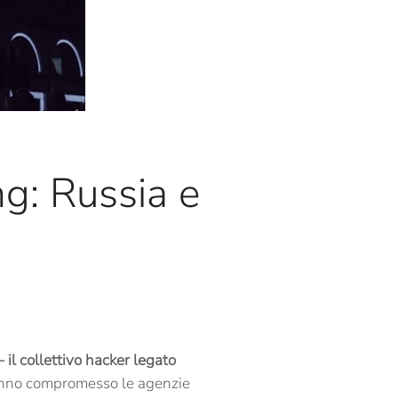
g: Russia e
l collettivo hacker legato
 hanno compromesso le agenzie