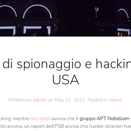
i spionaggio e hackin
USA
Written by
admin
on
May 31, 2021
. Posted in
News
.
cking: mentre
Microsoft
avvisa che il
gruppo APT Nobelium – i
ito ancora, un report dell’FSB avvisa che hacker stranieri