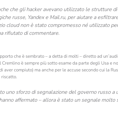
he che gli hacker avevano utilizzato le strutture di
iche russe, Yandex e Mail.ru, per aiutare a esfiltrare 
izio cloud non è stato compromesso né utilizzato pe
a rifiutato di commentare.
pporto che è sembrato – a detta di molti – diretto ad un’audie
il Cremlino è sempre più sotto esame da parte degli Usa e non
i aver compiuto) ma anche per le accuse secondo cui la Ru
 riscatto.
to uno sforzo di segnalazione del governo russo a un
hanno affermato – allora è stato un segnale molto s