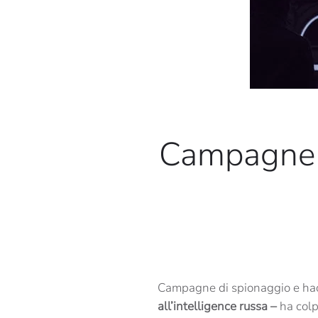
Campagne d
Campagne di spionaggio e ha
all’intelligence russa –
ha colp