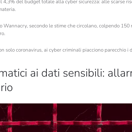
l 4,3% del budget totale alla cyber sicurezza: alle scarse ri
materia.
acco Wannacry, secondo le stime che circolano, colpendo 150
ro.
n solo coronavirus, ai cyber criminali piacciono parecchio i d
matici ai dati sensibili: alla
rio