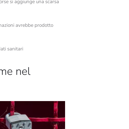
sorse si aggiunge una scarsa
 nazioni avrebbe prodotto
ati sanitari
rme nel