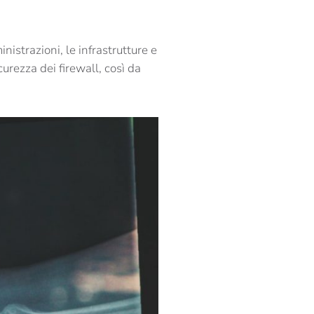
istrazioni, le infrastrutture e
curezza dei firewall, così da