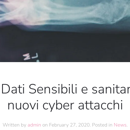
ati Sensibili e sanitari
nuovi cyber attacchi
Written by
admin
on
February 27, 2020
. Posted in
News
.