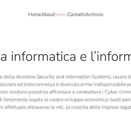
Home
About
News
Contatti
Archivio
a informatica e l’infor
e della divisione Security and information Systems, lavora d
italizzata ed interconnessa è divenuto ormai indispensabile p
 rendono possibile affrontare e combattere i Cyber criminali
eb è fortemente legata al nostro sviluppo economico: basti pe
i effettuate attraverso le reti, la crescita delle imprese leg