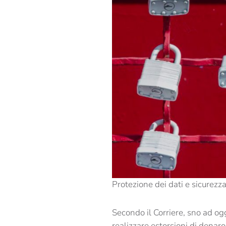
Protezione dei dati e sicurezz
Secondo il Corriere, sno ad ogg
realizzare estorsioni di denaro