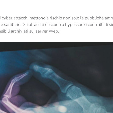
i cyber attacchi mettono a rischio non solo le pubbliche ammin
 sanitarie. Gli attacchi riescono a bypassare i controlli di si
nsibili archiviati sui server Web.