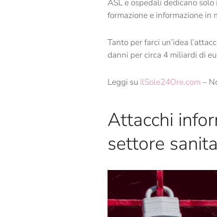
ASL e ospedali dedicano solo i
formazione e informazione in 
Tanto per farci un’idea l’att
danni per circa 4 miliardi di eu
Leggi su
IlSole24Ore.com
– No
Attacchi infor
settore sanita