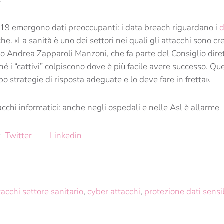
19 emergono dati preoccupanti: i data breach riguardano i
d
he. «La sanità è uno dei settori nei quali gli attacchi sono cre
 Andrea Zapparoli Manzoni, che fa parte del Consiglio dirett
hé i “cattivi” colpiscono dove è più facile avere successo. Qu
o strategie di risposta adeguate e lo deve fare in fretta».
cchi informatici: anche negli ospedali e nelle Asl è allarme
y
Twitter
—-
Linkedin
tacchi settore sanitario
,
cyber attacchi
,
protezione dati sensib