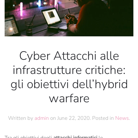
Cyber Attacchi alle
infrastrutture critiche:
gli obiettivi dell’hybrid
warfare
Written by
admin
on
June 22, 2020
. Posted in
News
.
Tra gli obiettivi degli
attacchi informatici
le