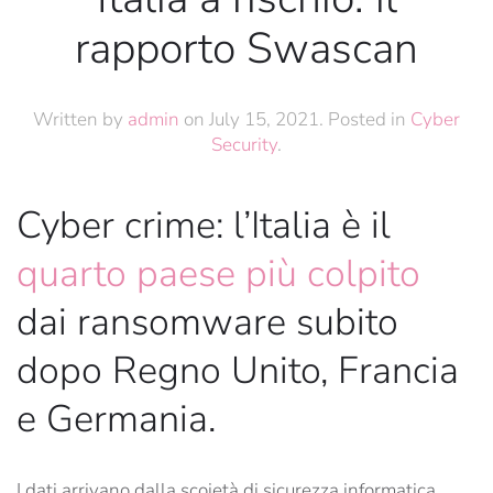
rapporto Swascan
Written by
admin
on
July 15, 2021
. Posted in
Cyber
Security
.
Cyber crime: l’Italia è il
quarto paese più colpito
dai ransomware subito
dopo Regno Unito, Francia
e Germania.
I dati arrivano dalla scoietà di sicurezza informatica