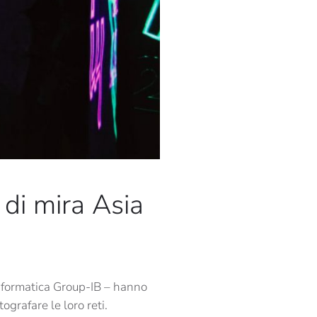
 di mira Asia
 informatica Group-IB – hanno
ografare le loro reti.