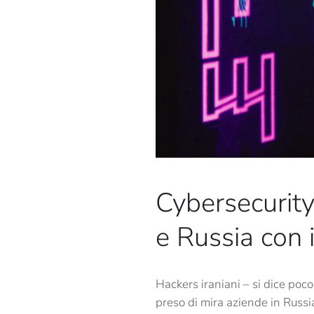
Cybersecurity
e Russia co
Hackers iraniani – si dice poc
preso di mira aziende in Russia