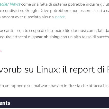
acker News
come una falla di sistema potrebbe indurre gli u
le condivisi su Google Drive potrebbero non essere sicuri a c
 ancora aver rilasciato alcuna
patch
.
taccanti – con lo scopo di distribuire file dannosi camuffati
seguire attacchi di
spear phishing
con un alto tasso di succes
s
rub su Linux: il report di
to un rapporto sul malware basato in Russia che attacca Li