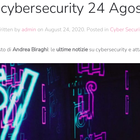
 cybersecurity 24 Ago
ritten by
admin
on
August 24, 2020
. Posted in
Cyber Securi
to di
Andrea
Biraghi
: le
ultime
notizie
su cybersecurity e atta