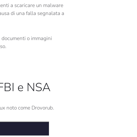
tenti a scaricare un malware
ausa di una falla segnalata a
 da documenti o immagini
so.
 FBI e NSA
nux noto come Drovorub.