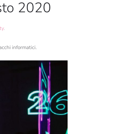
sto 2020
ty
.
cchi informatici.