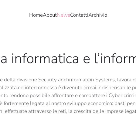
Home
About
News
Contatti
Archivio
a informatica e l’infor
e della divisione Security and information Systems, lavora d
italizzata ed interconnessa è divenuto ormai indispensabile p
 rendono possibile affrontare e combattere i Cyber criminali
eb è fortemente legata al nostro sviluppo economico: basti pe
i effettuate attraverso le reti, la crescita delle imprese leg