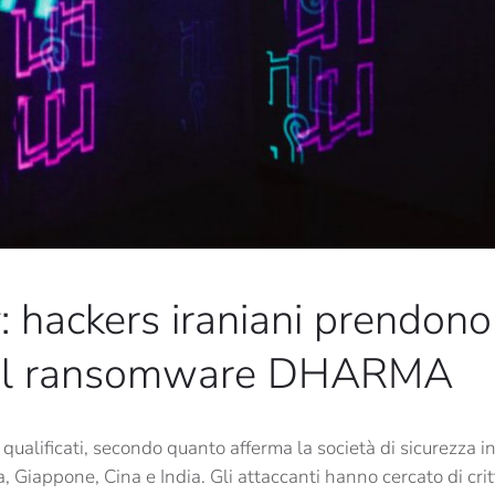
: hackers iraniani prendono
n il ransomware DHARMA
o qualificati, secondo quanto afferma la società di sicurezza
, Giappone, Cina e India. Gli attaccanti hanno cercato di critt