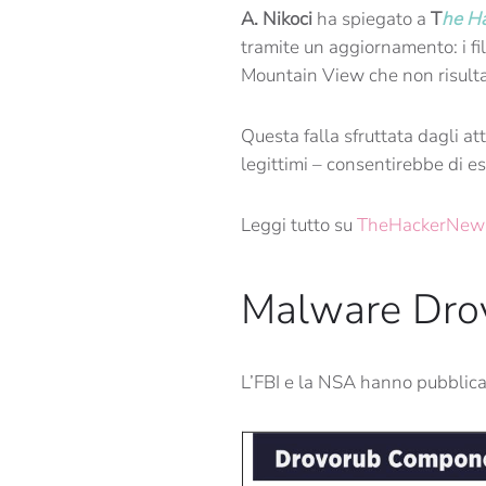
A. Nikoci
ha spiegato a
T
he H
tramite un aggiornamento: i fi
Mountain View che non risulta
Questa falla sfruttata dagli at
legittimi – consentirebbe di e
Leggi tutto su
TheHackerNew
Malware Drovo
L’FBI e la NSA hanno pubblica