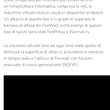
un’infrastruttura informatica, comprese le reti, le
macchine virtuali istanze cloud e i dispositivi endpoint.
Un attacco di questo tipo è in grado di superare le
barriere di difesa dei FireWall: primi esempi di questo
tipo di tacchi sono stati NotPetya e WannaCry.
Le soluizioni attuate sino ad oggi sono state quelle di
diminure la superficie di attacco, prevedere le minacce
in tempo reale e l’utilizzo di Firewall con funzioni
avanzate di nuova generazione (NGFW).