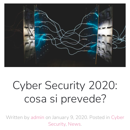
Cyber Security 2020:
cosa si prevede?
Written by
admin
on
January 9, 2020
. Posted in
Cyber
Security
,
News
.